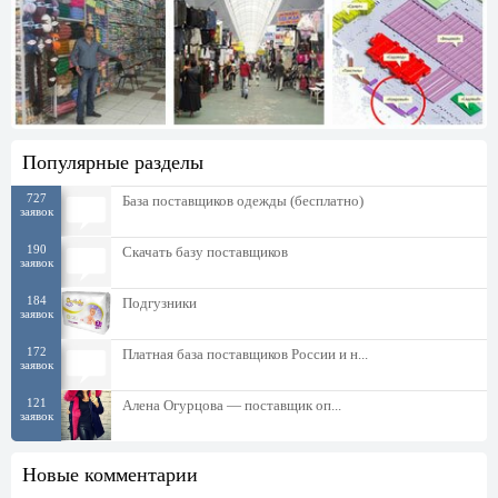
Популярные разделы
727
База поставщиков одежды (бесплатно)
заявок
190
Скачать базу поставщиков
заявок
184
Подгузники
заявок
172
Платная база поставщиков России и н...
заявок
121
Алена Огурцова — поставщик оп...
заявок
Новые комментарии