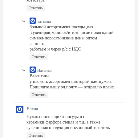
хозтовары
Ответить
татьяна
большой ассортимент посуды ,ваз
,сувениров,копилок/в том числе новогодний
символ-поросят/низкие цены оптом
эл.почта
работаем и через р/с с НДС
Ответить
Наталья
Валентина,
у нас есть ассортимент, который вам нужен.
Пришлите вашу эл.почту — отправлю прайс.
Ответить
Елена
Нужны поставщики посуды из
керамики,фарфора,стекла и т.д.,а также
сувенирная продукция и кухонный текстиль
Ответить