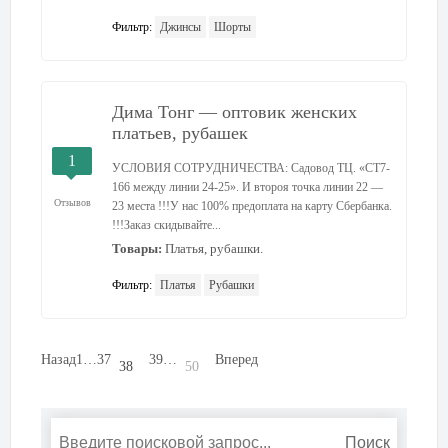
Фильтр:
Джинсы
Шорты
Дима Тонг — оптовик женских
платьев, рубашек
1
УСЛОВИЯ СОТРУДНИЧЕСТВА: Садовод ТЦ. «СТ7-
166 между линии 24-25». И второя точка линии 22 —
Отзывов
23 места !!!У нас 100% предоплата на карту Сбербанка.
!!!Заказ скидывайте...
Товары:
Платья, рубашки.
Фильтр:
Платья
Рубашки
Назад
1
…
37
39
…
Вперед
38
50