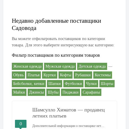
Недавно добавленные поставщики
Садовода
Вы можете отфильтровать поставщиков по категории
товара. Для этого выберите интересующую вас категорию:
Фильтр поставщиков по категориям товаров
Женская одежда
Мужская одежда
Детская одежда
—
Обувь
Платья
Куртки
Кофты
Рубашки
Костюмы
Бейсболки, кепки
Шапки
Футболки
Чулки
Шорты
Майки
Джинсы
Шубы
Пиджаки
Сарафаны
Шамсулло Химатов — продавец
летних платьев
0
Дополнительной информации о поставщике нет....