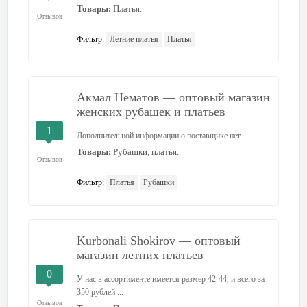
Товары:
Платья.
Отзывов
Фильтр:
Летние платья
Платья
Акмал Нематов — оптовый магазин
женских рубашек и платьев
1
Дополнительной информации о поставщике нет....
Товары:
Рубашки, платья.
Отзывов
Фильтр:
Платья
Рубашки
Kurbonali Shokirov — оптовый
магазин летних платьев
0
У нас в ассортименте имеется размер 42-44, и всего за
350 рублей....
Отзывов