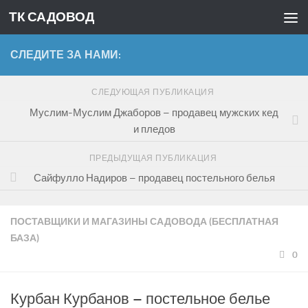
ТК САДОВОД
Перейти к содержимому
СЛЕДИТЕ ЗА НАМИ:
СЛЕДУЮЩАЯ ПУБЛИКАЦИЯ
Муслим-Муслим Джаборов – продавец мужских кед
и пледов
ПРЕДЫДУЩАЯ ПУБЛИКАЦИЯ
Сайфулло Надиров – продавец постельного белья
ПОСТАВЩИКИ И МАГАЗИНЫ САДОВОДА (БЕСПЛАТНАЯ
БАЗА)
0
Курбан Курбанов – постельное белье