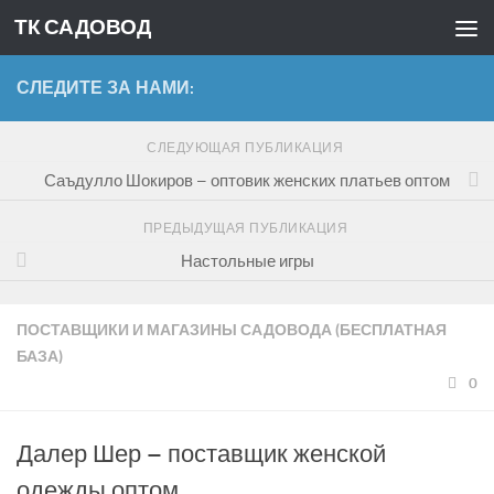
ТК САДОВОД
Перейти к содержимому
СЛЕДИТЕ ЗА НАМИ:
СЛЕДУЮЩАЯ ПУБЛИКАЦИЯ
Саъдулло Шокиров – оптовик женских платьев оптом
ПРЕДЫДУЩАЯ ПУБЛИКАЦИЯ
Настольные игры
ПОСТАВЩИКИ И МАГАЗИНЫ САДОВОДА (БЕСПЛАТНАЯ
БАЗА)
0
Далер Шер – поставщик женской
одежды оптом