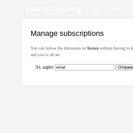
РЫНОК САДОВОД
Схема
Каталог
По
Manage subscriptions
You can follow the discussion on
Кепки
without having to l
and you’re all set.
Эл. адрес