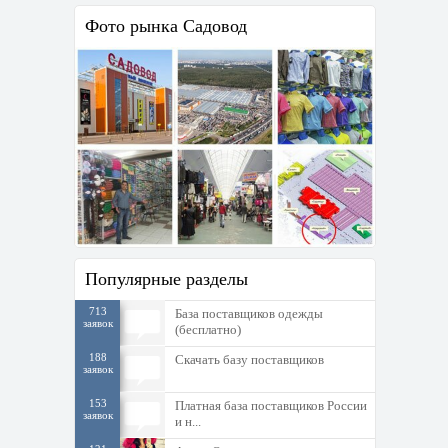
Фото рынка Садовод
Популярные разделы
713
База поставщиков одежды
заявок
(бесплатно)
188
Скачать базу поставщиков
заявок
153
Платная база поставщиков России
заявок
и н...