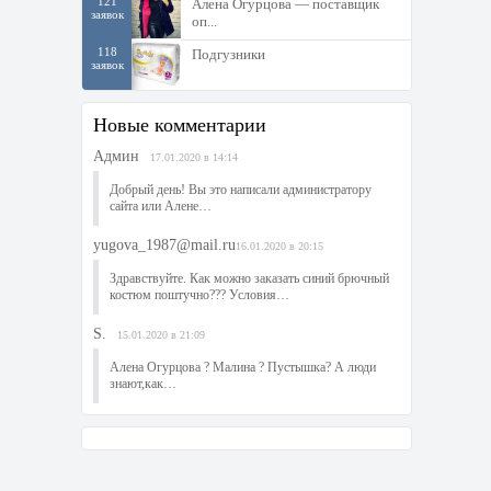
121
Алена Огурцова — поставщик
заявок
оп...
118
Подгузники
заявок
Новые комментарии
Админ
17.01.2020 в 14:14
Добрый день! Вы это написали администратору
сайта или Алене…
yugova_1987@mail.ru
16.01.2020 в 20:15
Здравствуйте. Как можно заказать синий брючный
костюм поштучно??? Условия…
S.
15.01.2020 в 21:09
Алена Огурцова ? Малина ? Пустышка? А люди
знают,как…