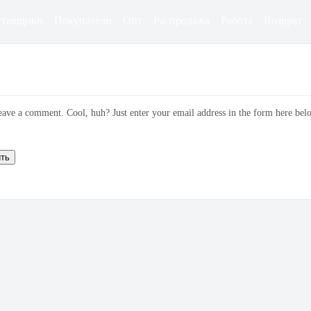
ставщики
Покупатели
Опт
Распродажа
Работа
Возврат
eave a comment. Cool, huh? Just enter your email address in the form here bel