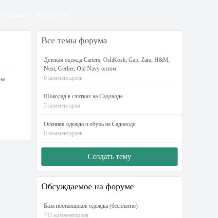
Отзывы
Контакты
Все темы форума
Детская одежда Carters, OshKosh, Gap, Zara, H&M,
Next, Gerber, Old Navy оптом
0 комментариев
ow
Шоколад в слитках на Садоводе
3 комментария
Осенняя одежда и обувь на Садоводе
0 комментариев
Создать тему
Обсуждаемое на форуме
База поставщиков одежды (бесплатно)
713 комментариев